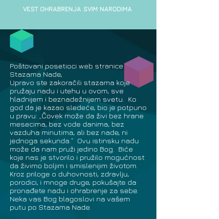
VEST OHRABRENJA SVIM NARODIMA
Poštovani posetioci web stranice
Stazama Nade,
Upravo ste zakoračili stazama koje
pružaju nadu i utehu u ovom, sve
hladnijem i beznadežnijem svetu. Ko
god da je kazao sledeće, bio je potpuno
u pravu: „Čovek može da živi bez hrane
mesecima, bez vode danima, bez
vazduha minutima, ali bez nade, ni
jednoga sekunda.“ Ovu istinsku nadu
može da nam pruži jedino Bog. Biće
koje nas je stvorilo i pružilo mogućnost
da živimo boljim i smislenijim životom.
Kroz priloge o duhovnosti, zdravlju,
porodici, i mnoge druge, pokušajte da
pronađete nadu i ohrabrenje za sebe.
Neka vas Bog blagoslovi na vašem
putu po Stazama Nade.